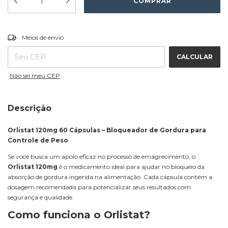
ALTERAR CEP
Entregas para o CEP:
Meios de envio
CALCULAR
Não sei meu CEP
Descrição
Orlistat 120mg 60 Cápsulas – Bloqueador de Gordura para
Controle de Peso
Se você busca um apoio eficaz no processo de emagrecimento, o
Orlistat 120mg
é o medicamento ideal para ajudar no bloqueio da
absorção de gordura ingerida na alimentação. Cada cápsula contém a
dosagem recomendada para potencializar seus resultados com
segurança e qualidade.
Como funciona o Orlistat?