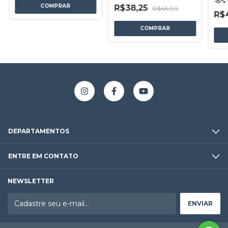
-
15
%
COMPRAR
R$38,25
R$45,00
R$
COMPRAR
DEPARTAMENTOS
ENTRE EM CONTATO
NEWSLETTER