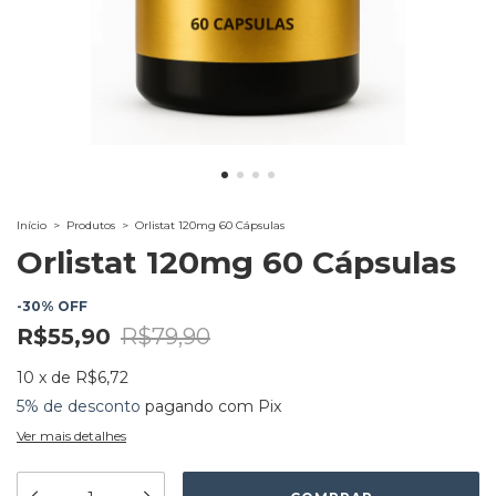
Início
>
Produtos
>
Orlistat 120mg 60 Cápsulas
Orlistat 120mg 60 Cápsulas
-
30
%
OFF
R$55,90
R$79,90
10
x
de
R$6,72
5% de desconto
pagando com Pix
Ver mais detalhes