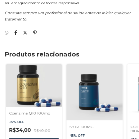
seu emagrecimento de forma responsável.
Consulte sempre um profissional de saúde antes de iniciar qualquer
tratamento.
Produtos relacionados
Coenzima Q10 100mg
-
15
%
OFF
5HTP 100MG
COL
R$34,00
R$40,00
HID
-
15
%
OFF